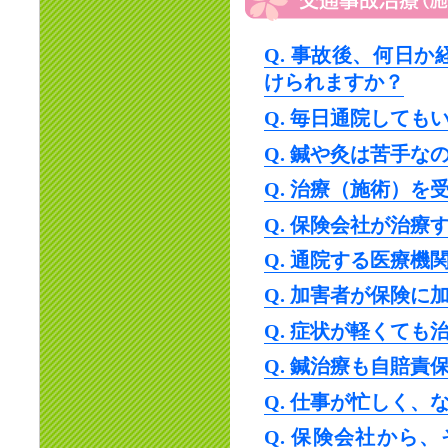
Q. 事故後、何日
けられますか？
Q. 毎日通院しても
Q. 鍼や灸は苦手な
Q. 治療（施術）
Q. 保険会社が治
Q. 通院する医療
Q. 加害者が保険
Q. 症状が軽くて
Q. 鍼治療も自賠責
Q. 仕事が忙しく
Q. 保険会社から