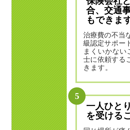
保険会社
合、交通
もできま
治療費の不当
級認定サポー
まくいかない
士に依頼する
きます。
5
一人ひと
を受ける